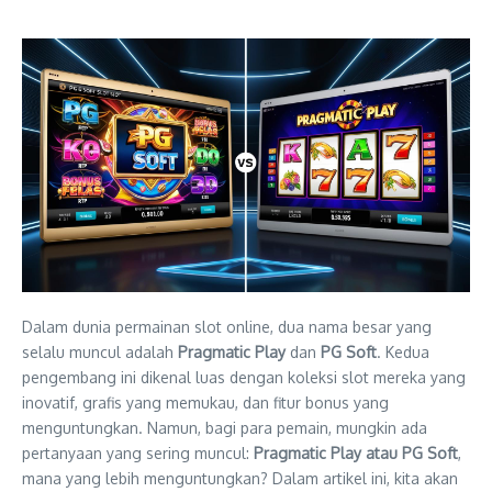
Dalam dunia permainan slot online, dua nama besar yang
selalu muncul adalah
Pragmatic Play
dan
PG Soft
. Kedua
pengembang ini dikenal luas dengan koleksi slot mereka yang
inovatif, grafis yang memukau, dan fitur bonus yang
menguntungkan. Namun, bagi para pemain, mungkin ada
pertanyaan yang sering muncul:
Pragmatic Play atau PG Soft
,
mana yang lebih menguntungkan? Dalam artikel ini, kita akan