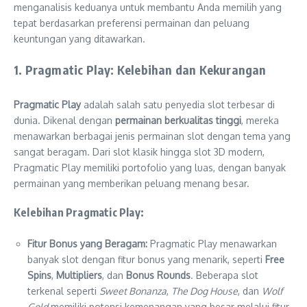
menganalisis keduanya untuk membantu Anda memilih yang
tepat berdasarkan preferensi permainan dan peluang
keuntungan yang ditawarkan.
1.
Pragmatic Play: Kelebihan dan Kekurangan
Pragmatic Play
adalah salah satu penyedia slot terbesar di
dunia. Dikenal dengan
permainan berkualitas tinggi
, mereka
menawarkan berbagai jenis permainan slot dengan tema yang
sangat beragam. Dari slot klasik hingga slot 3D modern,
Pragmatic Play memiliki portofolio yang luas, dengan banyak
permainan yang memberikan peluang menang besar.
Kelebihan Pragmatic Play:
Fitur Bonus yang Beragam:
Pragmatic Play menawarkan
banyak slot dengan fitur bonus yang menarik, seperti
Free
Spins
,
Multipliers
, dan
Bonus Rounds
. Beberapa slot
terkenal seperti
Sweet Bonanza
,
The Dog House
, dan
Wolf
Gold
memiliki potensi kemenangan yang besar melalui fitur-