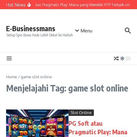
Lewati ke konten
Hot News
PG Soft atau Pragmatic Play: Mana yang Memiliki RTP Terbaik untuk
E-Businessmans
Menu
Setiap Spin Bawa Anda Lebih Dekat ke Hadiah
Home
/
game slot online
Menjelajahi Tag: game slot online
Slot Online
PG Soft atau
Pragmatic Play: Mana