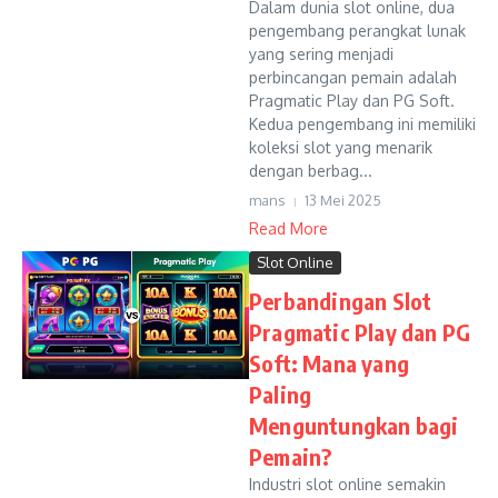
Dalam dunia slot online, dua
pengembang perangkat lunak
yang sering menjadi
perbincangan pemain adalah
Pragmatic Play dan PG Soft.
Kedua pengembang ini memiliki
koleksi slot yang menarik
dengan berbag...
mans
13 Mei 2025
Read More
Slot Online
Perbandingan Slot
Pragmatic Play dan PG
Soft: Mana yang
Paling
Menguntungkan bagi
Pemain?
Industri slot online semakin