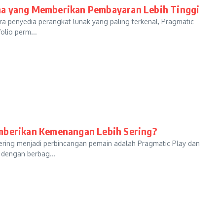
na yang Memberikan Pembayaran Lebih Tinggi
ara penyedia perangkat lunak yang paling terkenal, Pragmatic
olio perm...
emberikan Kemenangan Lebih Sering?
ering menjadi perbincangan pemain adalah Pragmatic Play dan
 dengan berbag...