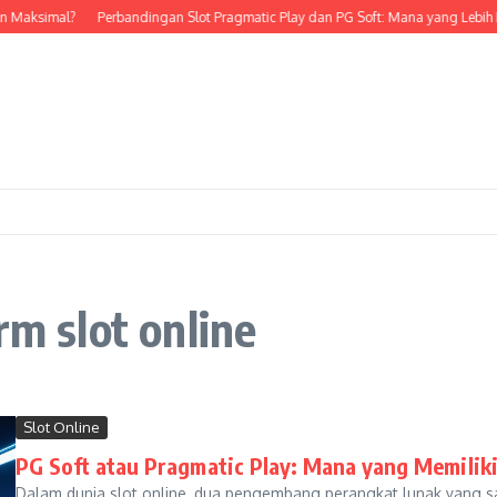
simal?
Perbandingan Slot Pragmatic Play dan PG Soft: Mana yang Lebih Men
rm slot online
Slot Online
PG Soft atau Pragmatic Play: Mana yang Memili
Dalam dunia slot online, dua pengembang perangkat lunak yang sa