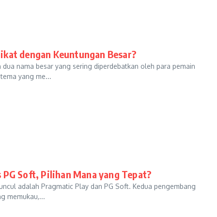
mikat dengan Keuntungan Besar?
ah dua nama besar yang sering diperdebatkan oleh para pemain
 tema yang me...
 PG Soft, Pilihan Mana yang Tepat?
muncul adalah Pragmatic Play dan PG Soft. Kedua pengembang
ang memukau,...