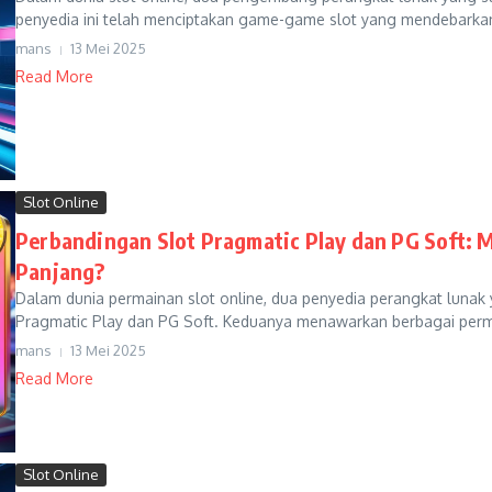
penyedia ini telah menciptakan game-game slot yang mendebarkan 
mans
13 Mei 2025
Read More
Slot Online
Perbandingan Slot Pragmatic Play dan PG Soft:
Panjang?
Dalam dunia permainan slot online, dua penyedia perangkat lunak 
Pragmatic Play dan PG Soft. Keduanya menawarkan berbagai perma
mans
13 Mei 2025
Read More
Slot Online