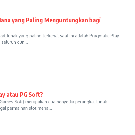
 Mana yang Paling Menguntungkan bagi
at lunak yang paling terkenal saat ini adalah Pragmatic Play
seluruh dun...
ay atau PG Soft?
t Games Soft) merupakan dua penyedia perangkat lunak
ai permainan slot mena...