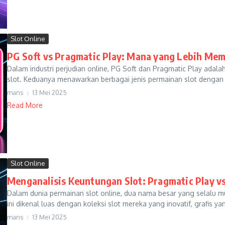
Slot Online
PG Soft vs Pragmatic Play: Mana yang Lebih Me
Dalam industri perjudian online, PG Soft dan Pragmatic Play adal
slot. Keduanya menawarkan berbagai jenis permainan slot dengan
mans
13 Mei 2025
Read More
Slot Online
Menganalisis Keuntungan Slot: Pragmatic Play vs
Dalam dunia permainan slot online, dua nama besar yang selalu 
ini dikenal luas dengan koleksi slot mereka yang inovatif, grafis y
mans
13 Mei 2025